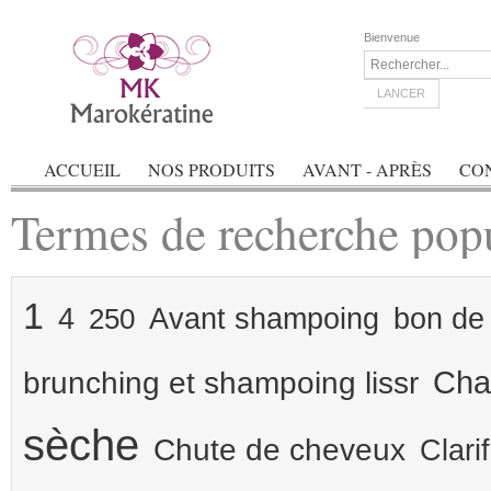
Bienvenue
LANCER
ACCUEIL
NOS PRODUITS
AVANT - APRÈS
CO
Termes de recherche popu
1
4
Avant shampoing
bon de 
250
Cham
brunching et shampoing lissr
sèche
Chute de cheveux
Clarif