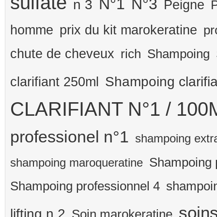
sulfate
N°1
N°3
n 3
Peigne
P
prix du kit marokeratine
homme
pr
chute de cheveux
rich
Shampoing
Shampoing clarifi
clarifiant 250ml
CLARIFIANT N°1 / 100
professionel n°1
shampoing extr
Shampoing p
shampoing maroqueratine
Shampoing professionnel 4
shampoin
soin
lifting n 2
Soin marokeratine