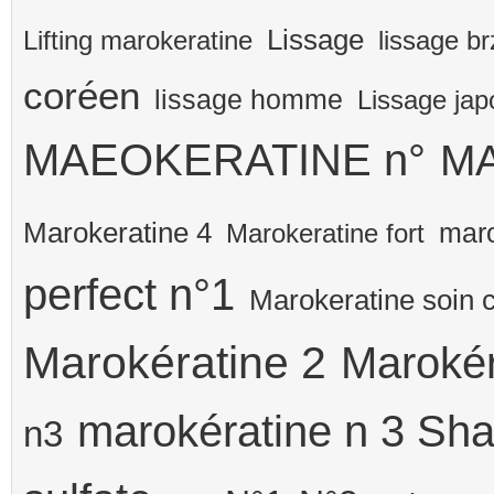
Lissage
Lifting marokeratine
lissage br
coréen
lissage homme
Lissage jap
MAEOKERATINE n°
MA
Marokeratine 4
maro
Marokeratine fort
perfect n°1
Marokeratine soin cl
Marokératine 2
Marokér
marokératine n 3 Sh
n3