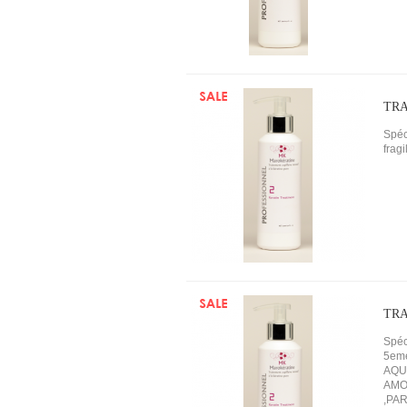
TRA
Spéc
frag
TRA
Spéc
5eme
AQU
AMO
,PA